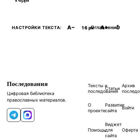
A−
A+
↺
Оглавление
16 px
НАСТРОЙКИ ТЕКСТА:
Последования
Тексты и
Архив
Статьи
последования
последо
Цифровая библиотека
православных материалов.
О
Развитие
Войти
проекте
сайта
Telegram
MAX
Виджет
Помощь
для
Оферта
сайта