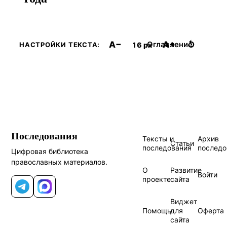
A−
A+
↺
Оглавление
16 px
НАСТРОЙКИ ТЕКСТА:
Последования
Тексты и
Архив
Статьи
последования
последо
Цифровая библиотека
православных материалов.
О
Развитие
Войти
проекте
сайта
Telegram
MAX
Виджет
Помощь
для
Оферта
сайта