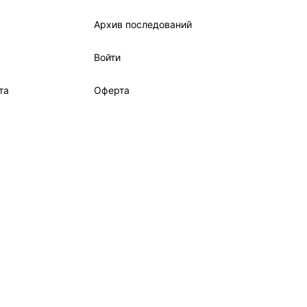
Архив последований
Войти
та
Оферта