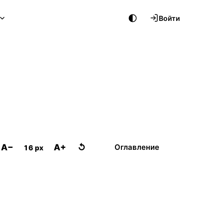
Войти
A−
A+
↺
Оглавление
16 px