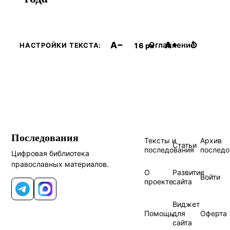
A−
A+
↺
Оглавление
16 px
НАСТРОЙКИ ТЕКСТА:
Последования
Тексты и
Архив
Статьи
последования
последо
Цифровая библиотека
православных материалов.
О
Развитие
Войти
проекте
сайта
Telegram
MAX
Виджет
Помощь
для
Оферта
сайта