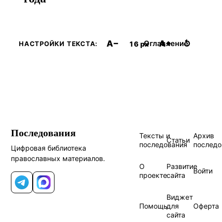
A−
A+
↺
Оглавление
16 px
НАСТРОЙКИ ТЕКСТА:
Последования
Тексты и
Архив
Статьи
последования
последо
Цифровая библиотека
православных материалов.
О
Развитие
Войти
проекте
сайта
Telegram
MAX
Виджет
Помощь
для
Оферта
сайта