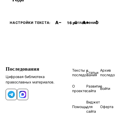
A−
A+
↺
Оглавление
16 px
НАСТРОЙКИ ТЕКСТА:
Последования
Тексты и
Архив
Статьи
последования
последо
Цифровая библиотека
православных материалов.
О
Развитие
Войти
проекте
сайта
Telegram
MAX
Виджет
Помощь
для
Оферта
сайта