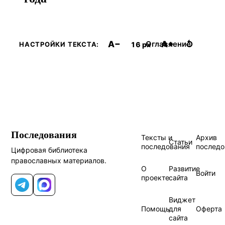
A−
A+
↺
Оглавление
16 px
НАСТРОЙКИ ТЕКСТА:
Последования
Тексты и
Архив
Статьи
последования
последо
Цифровая библиотека
православных материалов.
О
Развитие
Войти
проекте
сайта
Telegram
MAX
Виджет
Помощь
для
Оферта
сайта