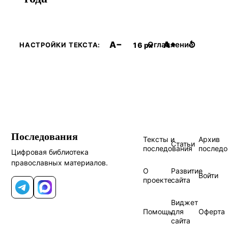
A−
A+
↺
Оглавление
16 px
НАСТРОЙКИ ТЕКСТА:
Последования
Тексты и
Архив
Статьи
последования
последо
Цифровая библиотека
православных материалов.
О
Развитие
Войти
проекте
сайта
Telegram
MAX
Виджет
Помощь
для
Оферта
сайта