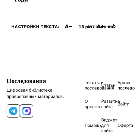
A−
A+
↺
Оглавление
16 px
НАСТРОЙКИ ТЕКСТА:
Последования
Тексты и
Архив
Статьи
последования
последо
Цифровая библиотека
православных материалов.
О
Развитие
Войти
проекте
сайта
Telegram
MAX
Виджет
Помощь
для
Оферта
сайта