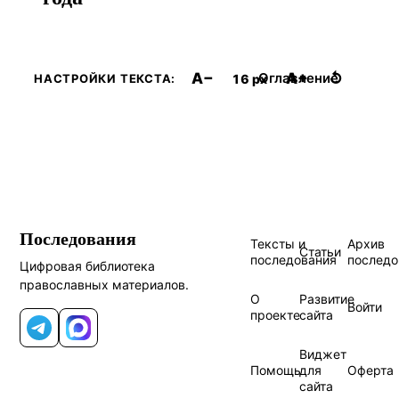
A−
A+
↺
Оглавление
16 px
НАСТРОЙКИ ТЕКСТА:
Последования
Тексты и
Архив
Статьи
последования
последо
Цифровая библиотека
православных материалов.
О
Развитие
Войти
проекте
сайта
Telegram
MAX
Виджет
Помощь
для
Оферта
сайта