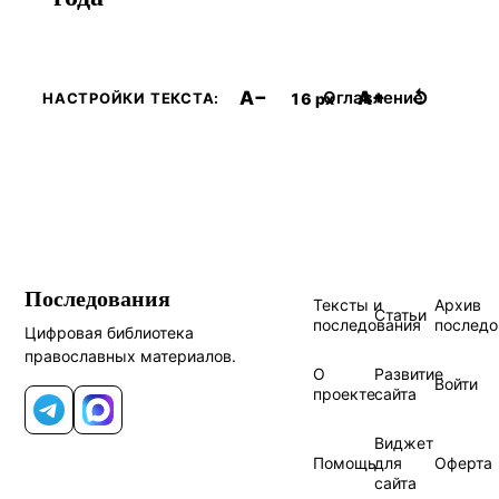
A−
A+
↺
Оглавление
16 px
НАСТРОЙКИ ТЕКСТА:
Последования
Тексты и
Архив
Статьи
последования
последо
Цифровая библиотека
православных материалов.
О
Развитие
Войти
проекте
сайта
Telegram
MAX
Виджет
Помощь
для
Оферта
сайта