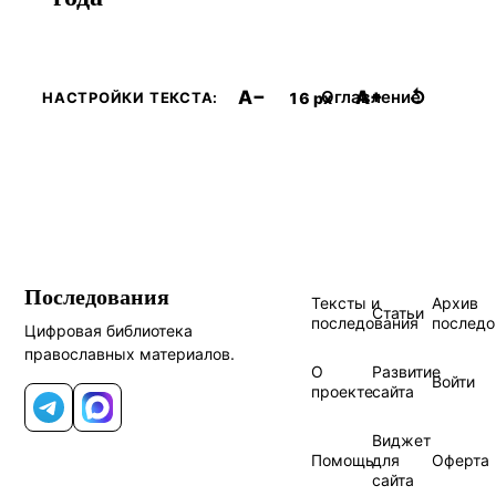
A−
A+
↺
Оглавление
16 px
НАСТРОЙКИ ТЕКСТА:
Последования
Тексты и
Архив
Статьи
последования
последо
Цифровая библиотека
православных материалов.
О
Развитие
Войти
проекте
сайта
Telegram
MAX
Виджет
Помощь
для
Оферта
сайта