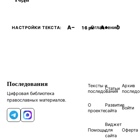
A−
A+
↺
Оглавление
16 px
НАСТРОЙКИ ТЕКСТА:
Последования
Тексты и
Архив
Статьи
последования
последо
Цифровая библиотека
православных материалов.
О
Развитие
Войти
проекте
сайта
Telegram
MAX
Виджет
Помощь
для
Оферта
сайта