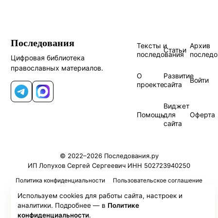
Последования
Тексты и
Архив
Статьи
последования
последо
Цифровая библиотека
православных материалов.
О
Развитие
Войти
проекте
сайта
Telegram
MAX
Виджет
Помощь
для
Оферта
сайта
© 2022–2026 Последования.ру
ИП Лопухов Сергей Сергеевич ИНН 502723940250
Политика конфиденциальности
Пользовательское соглашение
Используем cookies для работы сайта, настроек и
аналитики. Подробнее — в
Политике
конфиденциальности
.