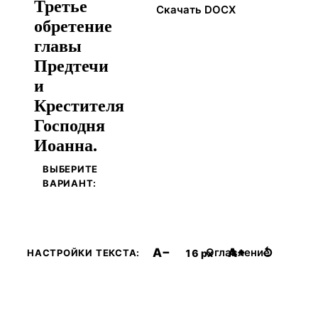
Третье
Скачать DOCX
обретение
главы
Предтечи
и
Крестителя
Господня
Иоанна.
ВЫБЕРИТЕ
ВАРИАНТ:
A−
A+
↺
Оглавление
16 px
НАСТРОЙКИ ТЕКСТА: