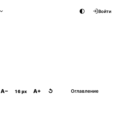
Войти
A−
A+
↺
Оглавление
16 px