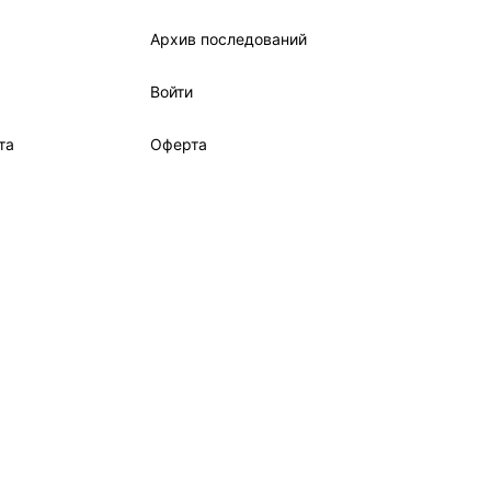
Архив последований
Войти
та
Оферта