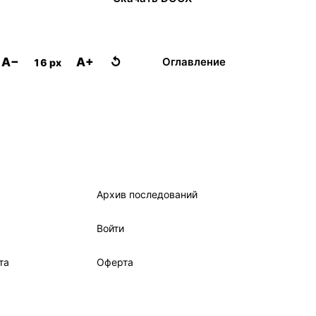
A−
A+
↺
Оглавление
16 px
Архив последований
Войти
та
Оферта