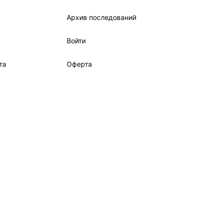
Архив последований
Войти
та
Оферта