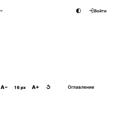
Войти
A−
A+
↺
Оглавление
16 px