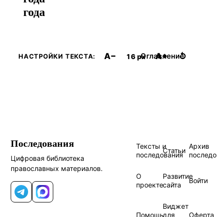
года
A−
A+
↺
Оглавление
16 px
НАСТРОЙКИ ТЕКСТА:
Последования
Тексты и
Архив
Статьи
последования
последо
Цифровая библиотека
православных материалов.
О
Развитие
Войти
проекте
сайта
Telegram
MAX
Виджет
Помощь
для
Оферта