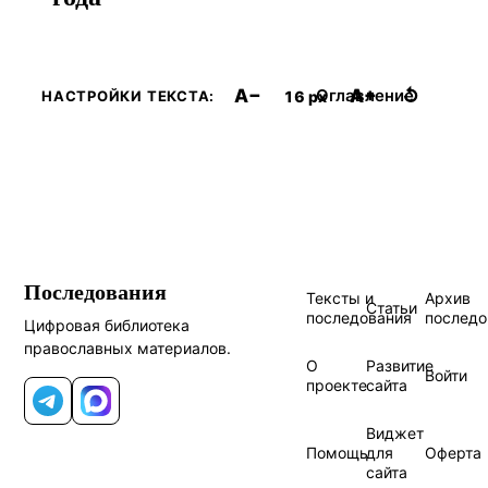
A−
A+
↺
Оглавление
16 px
НАСТРОЙКИ ТЕКСТА:
Последования
Тексты и
Архив
Статьи
последования
последо
Цифровая библиотека
православных материалов.
О
Развитие
Войти
проекте
сайта
Telegram
MAX
Виджет
Помощь
для
Оферта
сайта