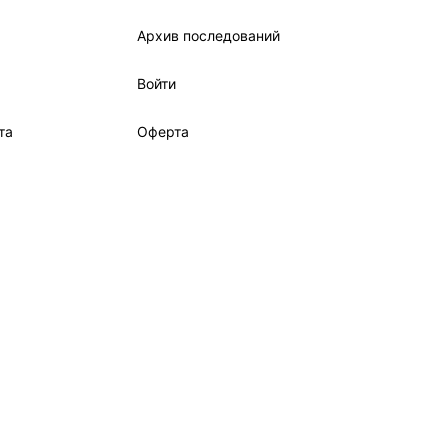
Архив последований
Войти
та
Оферта