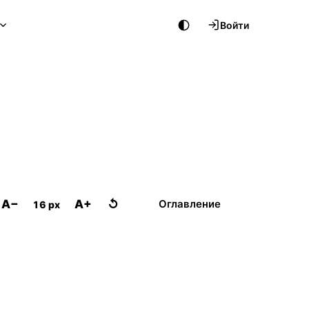
Войти
A−
A+
↺
Оглавление
16 px