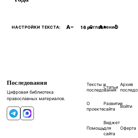
A−
A+
↺
Оглавление
16 px
НАСТРОЙКИ ТЕКСТА:
Последования
Тексты и
Архив
Статьи
последования
последо
Цифровая библиотека
православных материалов.
О
Развитие
Войти
проекте
сайта
Telegram
MAX
Виджет
Помощь
для
Оферта
сайта