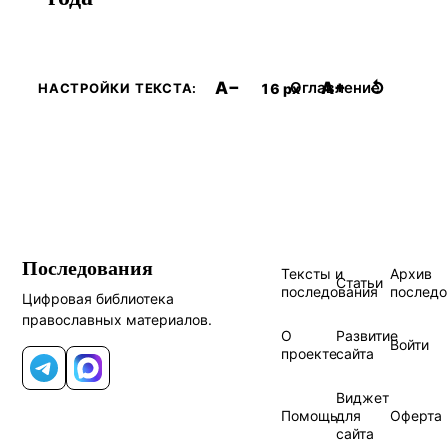
A−
A+
↺
Оглавление
16 px
НАСТРОЙКИ ТЕКСТА:
Последования
Тексты и
Архив
Статьи
последования
последо
Цифровая библиотека
православных материалов.
О
Развитие
Войти
проекте
сайта
Telegram
MAX
Виджет
Помощь
для
Оферта
сайта