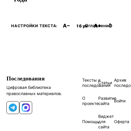
A−
A+
↺
Оглавление
16 px
НАСТРОЙКИ ТЕКСТА:
Последования
Тексты и
Архив
Статьи
последования
последо
Цифровая библиотека
православных материалов.
О
Развитие
Войти
проекте
сайта
Telegram
MAX
Виджет
Помощь
для
Оферта
сайта