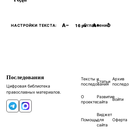
A−
A+
↺
Оглавление
16 px
НАСТРОЙКИ ТЕКСТА:
Последования
Тексты и
Архив
Статьи
последования
последо
Цифровая библиотека
православных материалов.
О
Развитие
Войти
проекте
сайта
Telegram
MAX
Виджет
Помощь
для
Оферта
сайта