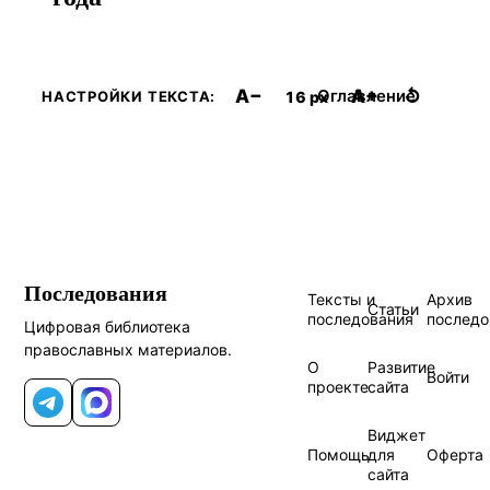
A−
A+
↺
Оглавление
16 px
НАСТРОЙКИ ТЕКСТА:
Последования
Тексты и
Архив
Статьи
последования
последо
Цифровая библиотека
православных материалов.
О
Развитие
Войти
проекте
сайта
Telegram
MAX
Виджет
Помощь
для
Оферта
сайта