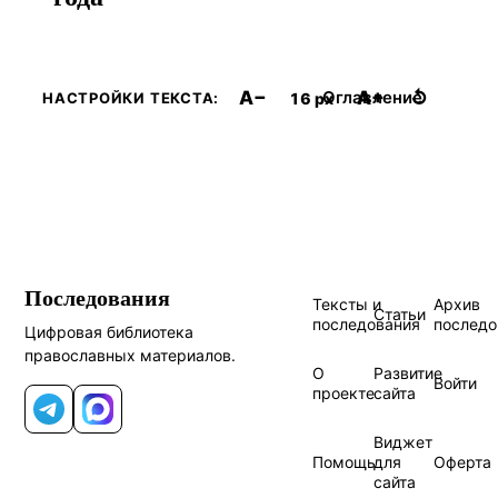
A−
A+
↺
Оглавление
16 px
НАСТРОЙКИ ТЕКСТА:
Последования
Тексты и
Архив
Статьи
последования
последо
Цифровая библиотека
православных материалов.
О
Развитие
Войти
проекте
сайта
Telegram
MAX
Виджет
Помощь
для
Оферта
сайта