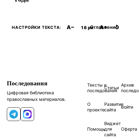
A−
A+
↺
Оглавление
16 px
НАСТРОЙКИ ТЕКСТА:
Последования
Тексты и
Архив
Статьи
последования
последо
Цифровая библиотека
православных материалов.
О
Развитие
Войти
проекте
сайта
Telegram
MAX
Виджет
Помощь
для
Оферта
сайта