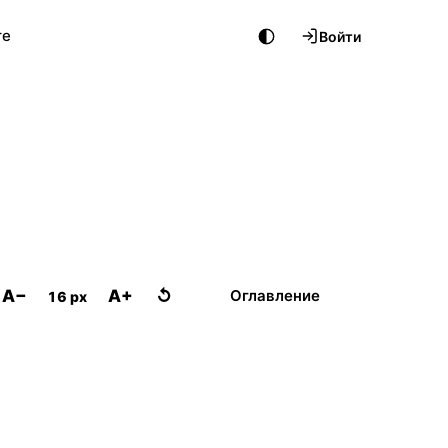
те
Войти
A−
A+
↺
Оглавление
16 px