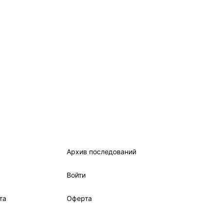
Архив последований
Войти
та
Оферта