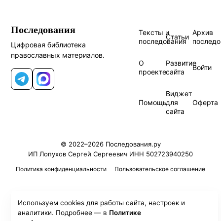
Последования
Тексты и
Архив
Статьи
последования
последо
Цифровая библиотека
православных материалов.
О
Развитие
Войти
проекте
сайта
Telegram
MAX
Виджет
Помощь
для
Оферта
сайта
© 2022–2026 Последования.ру
ИП Лопухов Сергей Сергеевич ИНН 502723940250
Политика конфиденциальности
Пользовательское соглашение
Используем cookies для работы сайта, настроек и
аналитики. Подробнее — в
Политике