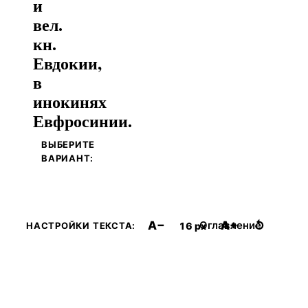
и
вел.
кн.
Евдокии,
в
инокинях
Евфросинии.
ВЫБЕРИТЕ
ВАРИАНТ:
A−
A+
↺
Оглавление
16 px
НАСТРОЙКИ ТЕКСТА: