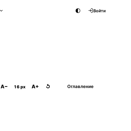
Войти
A−
A+
↺
Оглавление
16 px