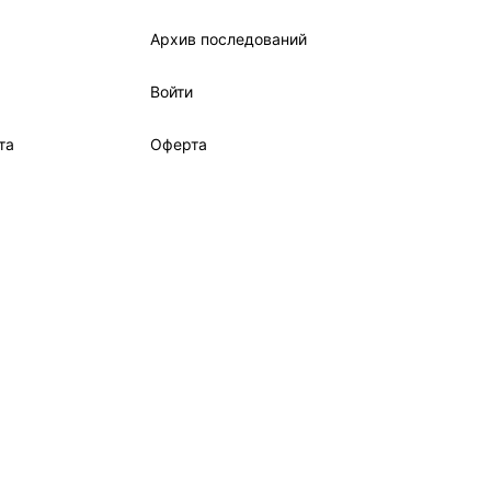
Архив последований
Войти
та
Оферта