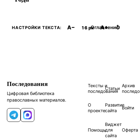
A−
A+
↺
Оглавление
16 px
НАСТРОЙКИ ТЕКСТА:
Последования
Тексты и
Архив
Статьи
последования
последо
Цифровая библиотека
православных материалов.
О
Развитие
Войти
проекте
сайта
Telegram
MAX
Виджет
Помощь
для
Оферта
сайта