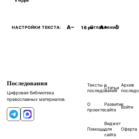
A−
A+
↺
Оглавление
16 px
НАСТРОЙКИ ТЕКСТА:
Последования
Тексты и
Архив
Статьи
последования
последо
Цифровая библиотека
православных материалов.
О
Развитие
Войти
проекте
сайта
Telegram
MAX
Виджет
Помощь
для
Оферта
сайта