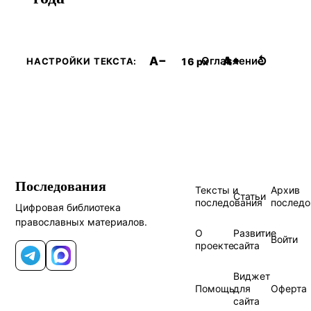
A−
A+
↺
Оглавление
16 px
НАСТРОЙКИ ТЕКСТА:
Последования
Тексты и
Архив
Статьи
последования
последо
Цифровая библиотека
православных материалов.
О
Развитие
Войти
проекте
сайта
Telegram
MAX
Виджет
Помощь
для
Оферта
сайта