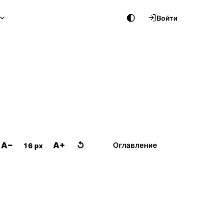
Войти
A−
A+
↺
Оглавление
16 px