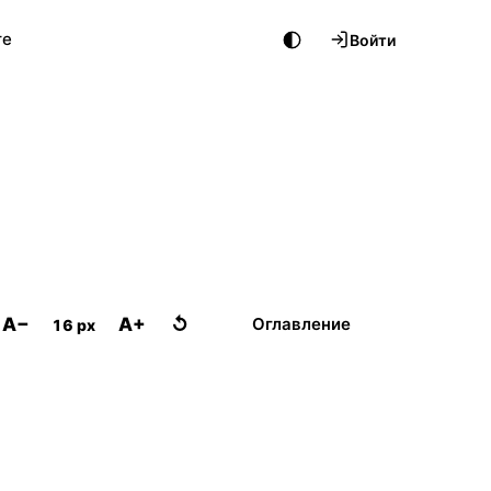
те
Войти
A−
A+
↺
Оглавление
16 px