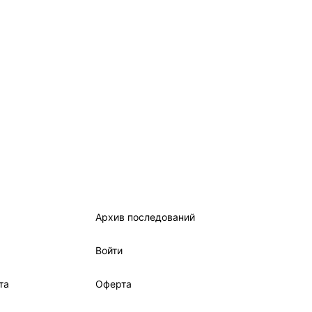
Архив последований
Войти
та
Оферта