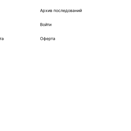
Архив последований
Войти
та
Оферта