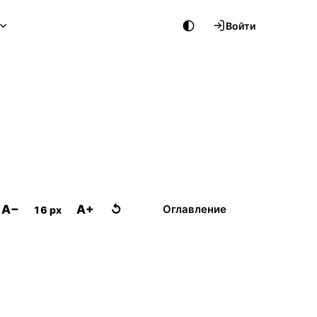
Войти
A−
A+
↺
Оглавление
16 px