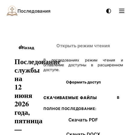
Последования
Открыть режим чтения
☆
←
Назад
Последование
В последованиях режим чтения и
оглавление доступны в расширенном
службы
доступе.
на
Оформить доступ
12
июня
СКАЧИВАЕМЫЕ ФАЙЛЫ
В
2026
ПОЛНОЕ ПОСЛЕДОВАНИЕ:
года,
пятница
Скачать PDF
—
Скачать DOCX