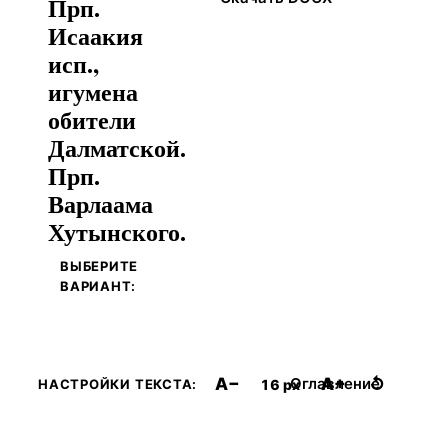
Прп.
Исаакия
исп.,
игумена
обители
Далматской.
Прп.
Варлаама
Хутынского.
ВЫБЕРИТЕ
ВАРИАНТ:
A−
A+
↺
Оглавление
16 px
НАСТРОЙКИ ТЕКСТА: