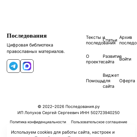
Последования
Тексты и
Архив
Статьи
последования
последо
Цифровая библиотека
православных материалов.
О
Развитие
Войти
проекте
сайта
Telegram
MAX
Виджет
Помощь
для
Оферта
сайта
© 2022–2026 Последования.ру
ИП Лопухов Сергей Сергеевич ИНН 502723940250
Политика конфиденциальности
Пользовательское соглашение
Используем cookies для работы сайта, настроек и