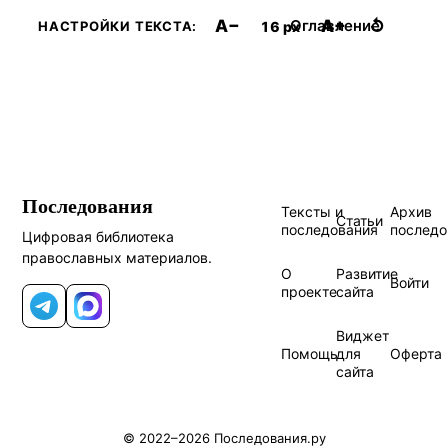
A−
A+
↺
Оглавление
16 px
НАСТРОЙКИ ТЕКСТА:
Последования
Тексты и
Архив
Статьи
последования
последо
Цифровая библиотека
православных материалов.
О
Развитие
Войти
проекте
сайта
Telegram
MAX
Виджет
Помощь
для
Оферта
сайта
© 2022–2026 Последования.ру