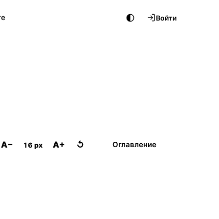
те
Войти
A−
A+
↺
Оглавление
16 px