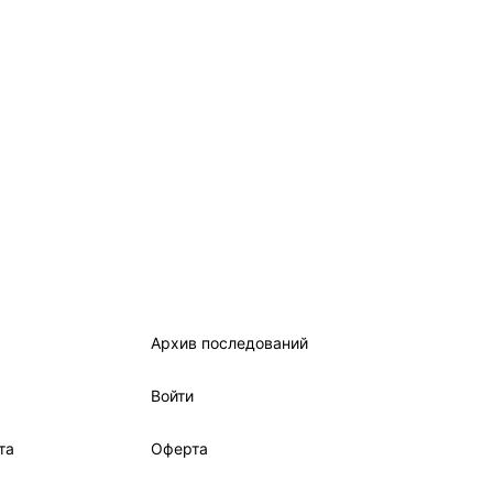
Архив последований
Войти
та
Оферта