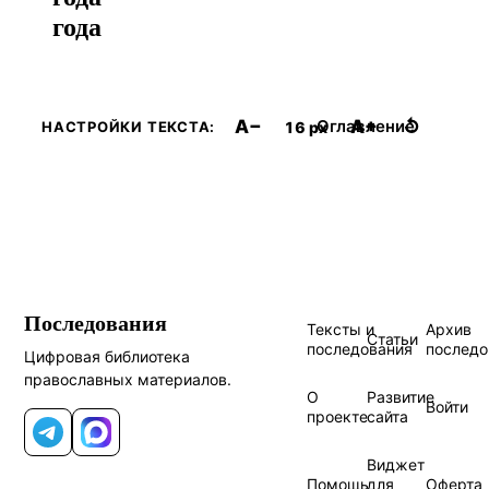
года
A−
A+
↺
Оглавление
16 px
НАСТРОЙКИ ТЕКСТА:
Последования
Тексты и
Архив
Статьи
последования
последо
Цифровая библиотека
православных материалов.
О
Развитие
Войти
проекте
сайта
Telegram
MAX
Виджет
Помощь
для
Оферта