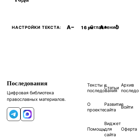
A−
A+
↺
Оглавление
16 px
НАСТРОЙКИ ТЕКСТА:
Последования
Тексты и
Архив
Статьи
последования
последо
Цифровая библиотека
православных материалов.
О
Развитие
Войти
проекте
сайта
Telegram
MAX
Виджет
Помощь
для
Оферта
сайта