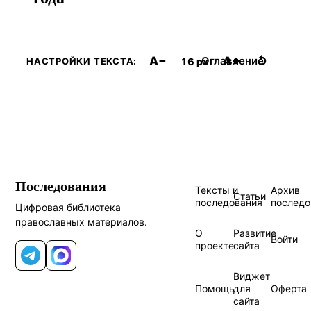
A−
A+
↺
Оглавление
16 px
НАСТРОЙКИ ТЕКСТА:
Последования
Тексты и
Архив
Статьи
последования
последо
Цифровая библиотека
православных материалов.
О
Развитие
Войти
проекте
сайта
Telegram
MAX
Виджет
Помощь
для
Оферта
сайта