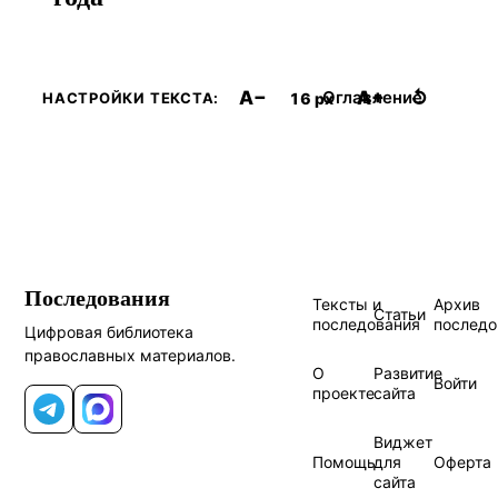
A−
A+
↺
Оглавление
16 px
НАСТРОЙКИ ТЕКСТА:
Последования
Тексты и
Архив
Статьи
последования
последо
Цифровая библиотека
православных материалов.
О
Развитие
Войти
проекте
сайта
Telegram
MAX
Виджет
Помощь
для
Оферта
сайта