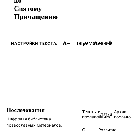
Святому
Причащению
A−
A+
↺
Оглавление
16 px
НАСТРОЙКИ ТЕКСТА:
Последования
Тексты и
Архив
Статьи
последования
последо
Цифровая библиотека
православных материалов.
О
Развитие