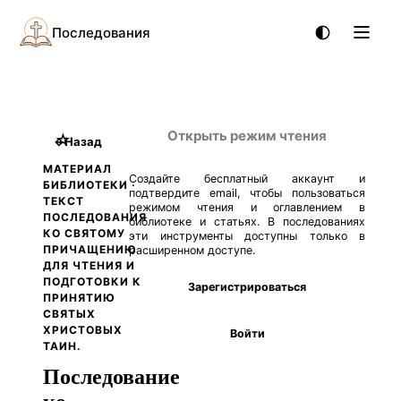
Последования
Открыть режим чтения
☆
←
Назад
МАТЕРИАЛ
Создайте бесплатный аккаунт и
БИБЛИОТЕКИ ·
подтвердите email, чтобы пользоваться
ТЕКСТ
режимом чтения и оглавлением в
ПОСЛЕДОВАНИЯ
библиотеке и статьях. В последованиях
КО СВЯТОМУ
эти инструменты доступны только в
ПРИЧАЩЕНИЮ
расширенном доступе.
ДЛЯ ЧТЕНИЯ И
ПОДГОТОВКИ К
Зарегистрироваться
ПРИНЯТИЮ
СВЯТЫХ
ХРИСТОВЫХ
Войти
ТАИН.
Последование
ко