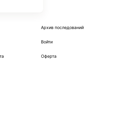
Архив последований
Войти
та
Оферта