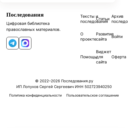
Последования
Тексты и
Архив
Статьи
последования
последо
Цифровая библиотека
православных материалов.
О
Развитие
Войти
проекте
сайта
Telegram
MAX
Виджет
Помощь
для
Оферта
сайта
© 2022–2026 Последования.ру
ИП Лопухов Сергей Сергеевич ИНН 502723940250
Политика конфиденциальности
Пользовательское соглашение